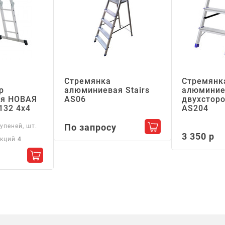
Стремянка
Стремянк
р
алюминиевая Stairs
алюминие
я НОВАЯ
АS06
двухсторо
132 4х4
АS204
По запросу
упеней, шт.
Добавить в корзин
3 350 р
екций
4
Добавить в корзину