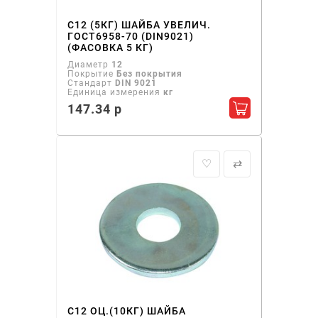
С12 (5КГ) ШАЙБА УВЕЛИЧ.
ГОСТ6958-70 (DIN9021)
(ФАСОВКА 5 КГ)
Диаметр
12
Покрытие
Без покрытия
Стандарт
DIN 9021
Единица измерения
кг
147.34 р
Добавить в ко
♡
⇄
С12 ОЦ.(10КГ) ШАЙБА