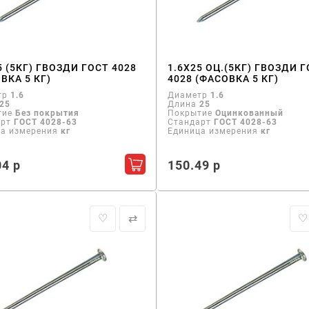
5 (5КГ) ГВОЗДИ ГОСТ 4028
1.6Х25 ОЦ.(5КГ) ГВОЗДИ 
ВКА 5 КГ)
4028 (ФАСОВКА 5 КГ)
тр
1.6
Диаметр
1.6
25
Длина
25
тие
Без покрытия
Покрытие
Оцинкованный
арт
ГОСТ 4028-63
Стандарт
ГОСТ 4028-63
ца измерения
кг
Единица измерения
кг
04 р
150.49 р
Добавить в корзину
♡
⇄
♡