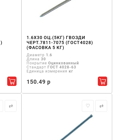
1.6X30 ОЦ.(5КГ) ГВОЗДИ
)
ЧЕРТ.7811-7075 (ГОСТ4028)
(ФАСОВКА 5 КГ)
Диаметр
1.6
Длина
30
Покрытие
Оцинкованный
Стандарт
ГОСТ 4028-63
Единица измерения
кг
150.49 р
Добавить в корзину
Добавить в кор
⇄
♡
⇄