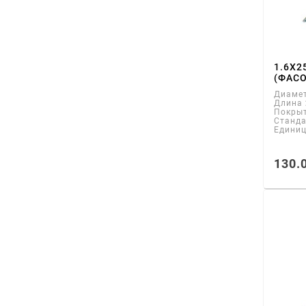
1.6Х2
(ФАСО
Диаме
Длина
Покры
Станд
Едини
130.