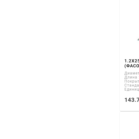
1.2Х2
(ФАСО
Диаме
Длина
Покры
Станд
Едини
143.