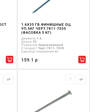
ГОСТ
1.6Х35 ГВ.ФИНИШНЫЕ ОЦ.
УП.5КГ ЧЕРТ.7811-7035
(ФАСОВКА 5 КГ)
Диаметр
1.6
Длина
35
Покрытие
Оцинкованный
Стандарт
Черт.7811-7035
Единица измерения
кг
159.1 р
Добавить в корзину
Добавить в кор
⇄
♡
⇄