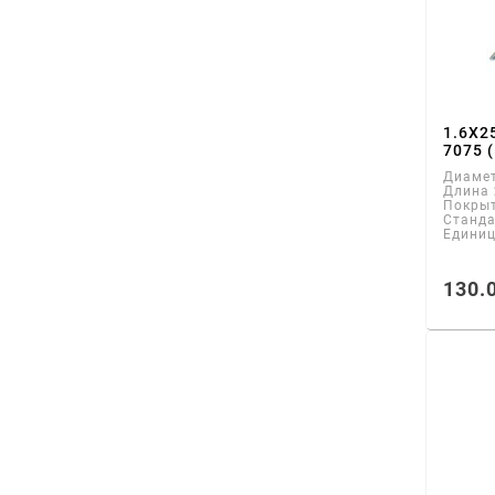
1.6X2
7075 
Диаме
Длина
Покры
Станд
Едини
130.