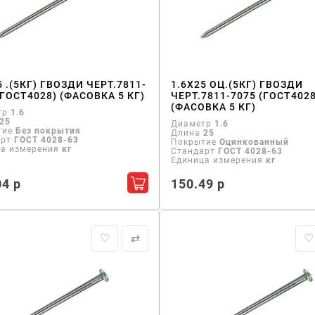
5 .(5КГ) ГВОЗДИ ЧЕРТ.7811-
1.6X25 ОЦ.(5КГ) ГВОЗДИ
(ГОСТ4028) (ФАСОВКА 5 КГ)
ЧЕРТ.7811-7075 (ГОСТ4028
(ФАСОВКА 5 КГ)
тр
1.6
25
Диаметр
1.6
тие
Без покрытия
Длина
25
арт
ГОСТ 4028-63
Покрытие
Оцинкованный
ца измерения
кг
Стандарт
ГОСТ 4028-63
Единица измерения
кг
04 р
150.49 р
Добавить в корзину
♡
⇄
♡