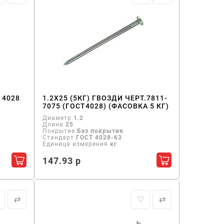
 4028
1.2Х25 (5КГ) ГВОЗДИ ЧЕРТ.7811-
7075 (ГОСТ4028) (ФАСОВКА 5 КГ)
Диаметр
1.2
Длина
25
Покрытие
Без покрытия
Стандарт
ГОСТ 4028-63
Единица измерения
кг
147.93 р
Добавить в корзину
Добавить в кор
⇄
♡
⇄