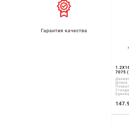
Гарантия качества
1.2Х1
7075 
Диаме
Длина
Покры
Станд
Едини
147.