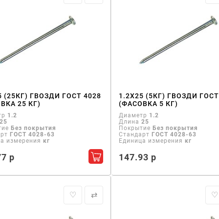
5 (25КГ) ГВОЗДИ ГОСТ 4028
1.2Х25 (5КГ) ГВОЗДИ ГОСТ
ВКА 25 КГ)
(ФАСОВКА 5 КГ)
тр
1.2
Диаметр
1.2
25
Длина
25
тие
Без покрытия
Покрытие
Без покрытия
арт
ГОСТ 4028-63
Стандарт
ГОСТ 4028-63
ца измерения
кг
Единица измерения
кг
77 р
147.93 р
Добавить в корзину
♡
⇄
♡