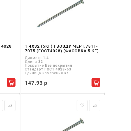
 4028
1.4Х32 (5КГ) ГВОЗДИ ЧЕРТ.7811-
7075 (ГОСТ4028) (ФАСОВКА 5 КГ)
Диаметр
1.4
Длина
32
Покрытие
Без покрытия
Стандарт
ГОСТ 4028-63
Единица измерения
кг
147.93 р
Добавить в корзину
Добавить в кор
⇄
♡
⇄