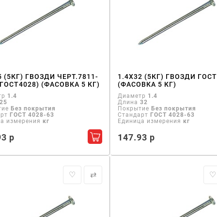
5 (5КГ) ГВОЗДИ ЧЕРТ.7811-
1.4Х32 (5КГ) ГВОЗДИ ГОСТ
(ГОСТ4028) (ФАСОВКА 5 КГ)
(ФАСОВКА 5 КГ)
тр
1.4
Диаметр
1.4
25
Длина
32
тие
Без покрытия
Покрытие
Без покрытия
арт
ГОСТ 4028-63
Стандарт
ГОСТ 4028-63
ца измерения
кг
Единица измерения
кг
93 р
147.93 р
Добавить в корзину
♡
⇄
♡