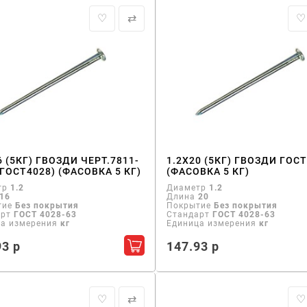
♡
⇄
♡
6 (5КГ) ГВОЗДИ ЧЕРТ.7811-
1.2Х20 (5КГ) ГВОЗДИ ГОСТ
(ГОСТ4028) (ФАСОВКА 5 КГ)
(ФАСОВКА 5 КГ)
тр
1.2
Диаметр
1.2
16
Длина
20
тие
Без покрытия
Покрытие
Без покрытия
арт
ГОСТ 4028-63
Стандарт
ГОСТ 4028-63
ца измерения
кг
Единица измерения
кг
93 р
147.93 р
Добавить в корзину
♡
⇄
♡