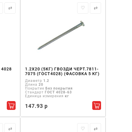
⇄
♡
⇄
 4028
1.2Х20 (5КГ) ГВОЗДИ ЧЕРТ.7811-
7075 (ГОСТ4028) (ФАСОВКА 5 КГ)
Диаметр
1.2
Длина
20
Покрытие
Без покрытия
Стандарт
ГОСТ 4028-63
Единица измерения
кг
147.93 р
Добавить в корзину
Добавить в кор
⇄
♡
⇄