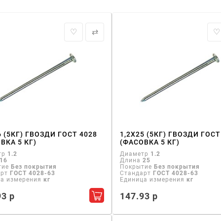
♡
⇄
♡
6 (5КГ) ГВОЗДИ ГОСТ 4028
1,2Х25 (5КГ) ГВОЗДИ ГОСТ
ВКА 5 КГ)
(ФАСОВКА 5 КГ)
тр
1.2
Диаметр
1.2
16
Длина
25
тие
Без покрытия
Покрытие
Без покрытия
арт
ГОСТ 4028-63
Стандарт
ГОСТ 4028-63
ца измерения
кг
Единица измерения
кг
93 р
147.93 р
Добавить в корзину