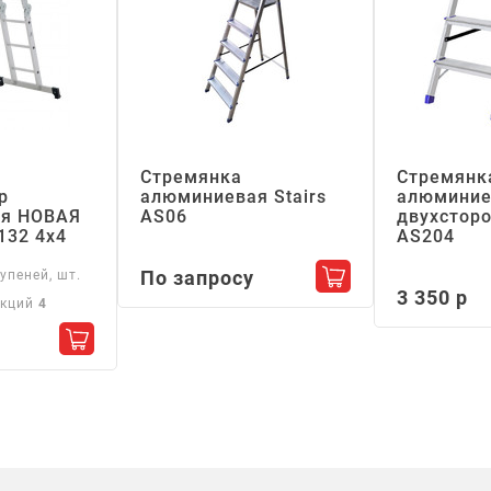
Стремянка
Стремянк
р
алюминиевая Stairs
алюминие
я НОВАЯ
АS06
двухсторо
132 4х4
АS204
По запросу
упеней, шт.
Добавить в корзин
3 350 р
екций
4
Добавить в корзину