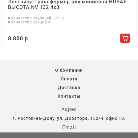
Лестница-трансформер алюминиевая НОВАЯ
ВЫСОТА NV 132 4х3
Количество ступеней, шт.
3
Количество секций
4
8 800 р
Добав
О компании
Оплата
Доставка
Контакты
Адрес
г. Ростов-на-Дону, ул. Доватора, 152/4, офис 13.
Email
storostov@yandex.ru