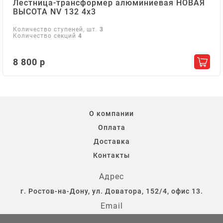
Лестница-трансформер алюминиевая НОВАЯ
ВЫСОТА NV 132 4х3
Количество ступеней, шт.
3
Количество секций
4
8 800 р
Добав
О компании
Оплата
Доставка
Контакты
Адрес
г. Ростов-на-Дону, ул. Доватора, 152/4, офис 13.
Email
storostov@yandex.ru