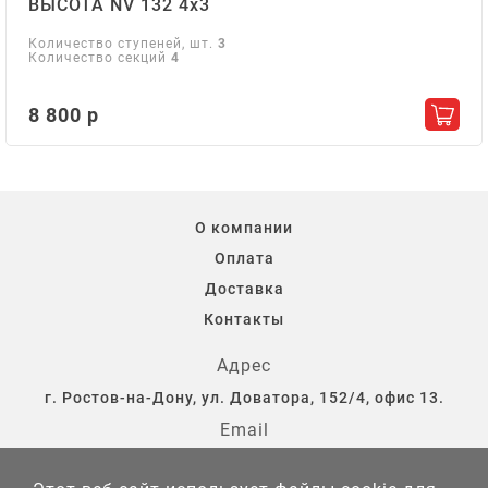
ВЫСОТА NV 132 4х3
Количество ступеней, шт.
3
Количество секций
4
8 800 р
Добав
О компании
Оплата
Доставка
Контакты
Адрес
г. Ростов-на-Дону, ул. Доватора, 152/4, офис 13.
Email
storostov@yandex.ru