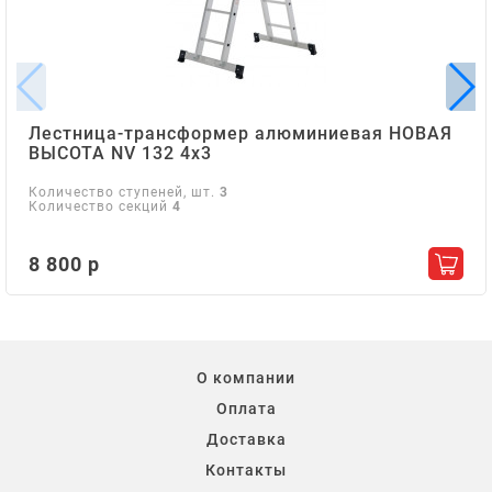
Лестница-трансформер алюминиевая НОВАЯ
ВЫСОТА NV 132 4х3
Количество ступеней, шт.
3
Количество секций
4
8 800 р
Добав
О компании
Оплата
Доставка
Контакты