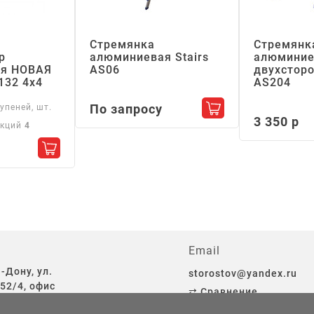
Стремянка
Стремянк
р
алюминиевая Stairs
алюминие
я НОВАЯ
АS06
двухсторо
132 4х4
АS204
По запросу
упеней, шт.
Добавить в корзин
3 350 р
екций
4
Добавить в корзину
Email
-Дону, ул.
storostov@yandex.ru
52/4, офис
⇄ Сравнение
♡ Избранное