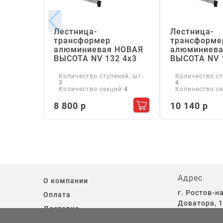
Лестница-
Лестница-
трансформер
трансформе
алюминиевая НОВАЯ
алюминиева
ВЫСОТА NV 132 4х3
ВЫСОТА NV 
Количество ступеней, шт.
Количество ст
3
4
Количество секций
4
Количество с
8 800 р
10 140 р
Добавить в корзину
Адрес
О компании
г. Ростов-на
Оплата
Доватора, 1
Доставка
13.
Контакты