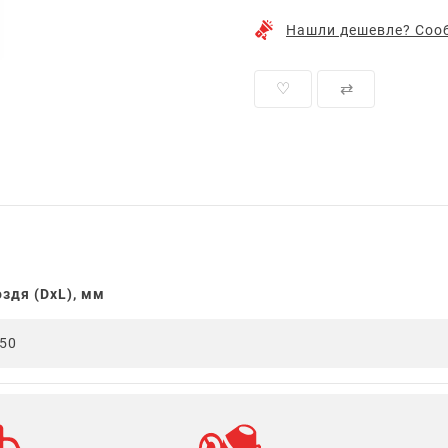
Нашли дешевле? Сооб
♡
⇄
здя (DxL), мм
x50