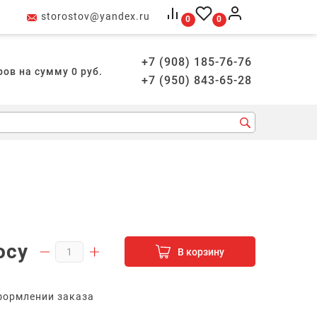
storostov@yandex.ru
0
0
+7 (908) 185-76-76
ров на сумму
0
руб.
+7 (950) 843-65-28
осу
В корзину
формлении заказа