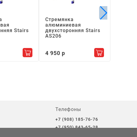
а
Стремянка
Стремя
вая
алюминиевая
алюмин
нняя Stairs
двухсторонняя Stairs
Высота
АS206
ступен
Количес
у
10
4 950 р
Добавить в корзину
Добавить в кор
Высота 
2.13
Длина с
Рабочая
8 860 р
Телефоны
+7 (908) 185-76-76
+7 (950) 843-65-28