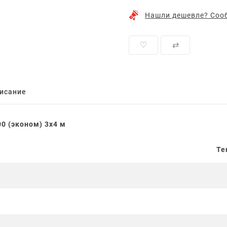
Нашли дешевле? Сооб
♡
⇄
исание
0 (эконом) 3x4 м
Те