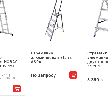
Стремянка
Стремянк
р
алюминиевая Stairs
алюминие
я НОВАЯ
АS06
двухсторо
132 4х4
АS204
По запросу
екций
4
Добавить в корзин
упеней, шт.
3 350 р
Добавить в корзину