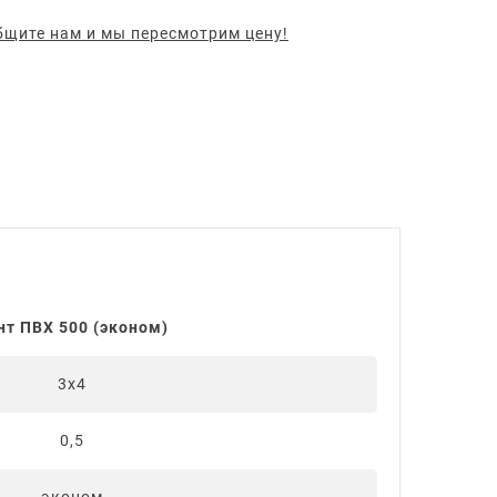
щите нам и мы пересмотрим цену!
нт ПВХ 500 (эконом)
3х4
0,5