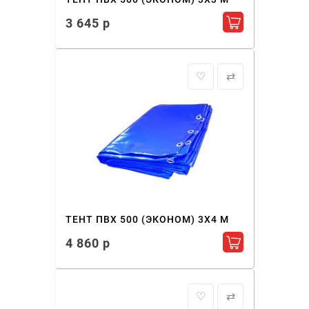
3 645 р
Добавить в ко
♡
⇄
ТЕНТ ПВХ 500 (ЭКОНОМ) 3X4 М
4 860 р
Добавить в ко
♡
⇄