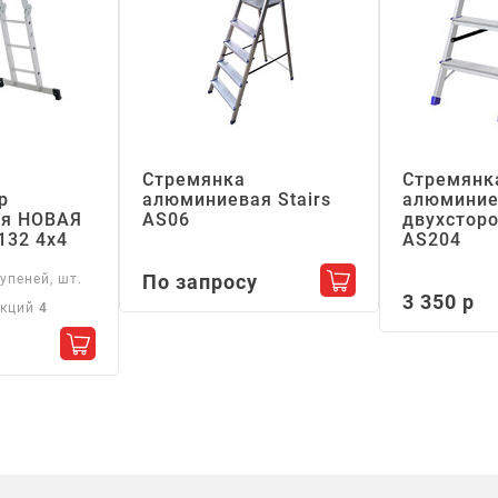
Стремянка
Стремянк
р
алюминиевая Stairs
алюминие
я НОВАЯ
АS06
двухсторо
132 4х4
АS204
По запросу
упеней, шт.
Добавить в корзин
3 350 р
екций
4
Добавить в корзину