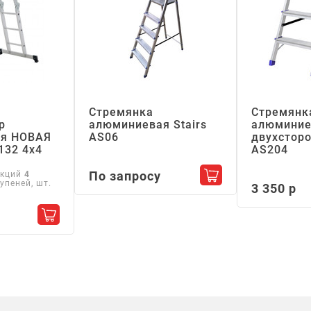
Стремянка
Стремянк
р
алюминиевая Stairs
алюминие
я НОВАЯ
АS06
двухсторо
132 4х4
АS204
По запросу
екций
4
Добавить в корзин
упеней, шт.
3 350 р
Добавить в корзину