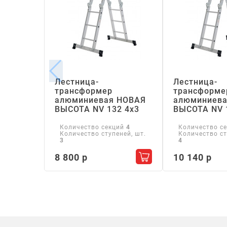
Лестница-
Лестница-
трансформер
трансформе
алюминиевая НОВАЯ
алюминиева
ВЫСОТА NV 132 4х3
ВЫСОТА NV 
Количество секций
4
Количество с
Количество ступеней, шт.
Количество ст
3
4
8 800 р
10 140 р
Добавить в корзину