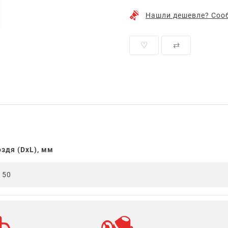
Нашли дешевле? Сооб
♡
⇄
здя (DxL), мм
150