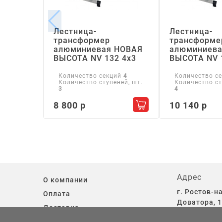
Лестница-
Лестница-
трансформер
трансформе
алюминиевая НОВАЯ
алюминиева
ВЫСОТА NV 132 4х3
ВЫСОТА NV 
Количество секций
4
Количество с
Количество ступеней, шт.
Количество ст
3
4
8 800 р
10 140 р
Добавить в корзину
Адрес
О компании
г. Ростов-на
Оплата
Доватора, 1
Доставка
13.
Контакты