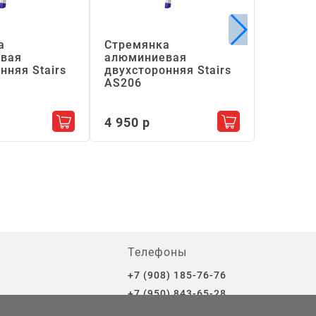
а
Стремянка
Стремя
вая
алюминиевая
алюмин
нняя Stairs
двухсторонняя Stairs
Высота
АS206
ступен
Высота 
у
2.13
4 950 р
Добавить в корзину
Добавить в кор
Длина с
Рабочая
Количес
10
8 860 р
Телефоны
+7 (908) 185-76-76
+7 (950) 843-65-28