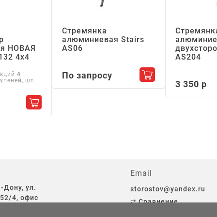
Стремянка
Стремянк
р
алюминиевая Stairs
алюминие
я НОВАЯ
АS06
двухсторо
132 4х4
АS204
По запросу
екций
4
Добавить в корзин
упеней, шт.
3 350 р
Добавить в корзину
Email
-Дону, ул.
storostov@yandex.ru
52/4, офис
⇄ Сравнение
♡ Избранное