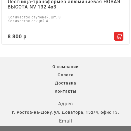
Лестница-трансформер алюминиевая НОВАЯ
ВЫСОТА NV 132 4х3
Количество ступеней, шт.
3
Количество секций
4
8 800 р
Добав
О компании
Оплата
Доставка
Контакты
Адрес
г. Ростов-на-Дону, ул. Доватора, 152/4, офис 13.
Email
storostov@yandex.ru