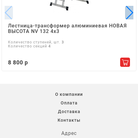
Лестница-трансформер алюминиевая НОВАЯ
ВЫСОТА NV 132 4х3
Количество ступеней, шт.
3
Количество секций
4
8 800 р
Добав
О компании
Оплата
Доставка
Контакты
Адрес