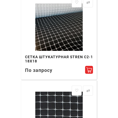
♡
⇄
СЕТКА ШТУКАТУРНАЯ STREN С2-1
18Х18
По запросу
Добавить в ко
♡
⇄