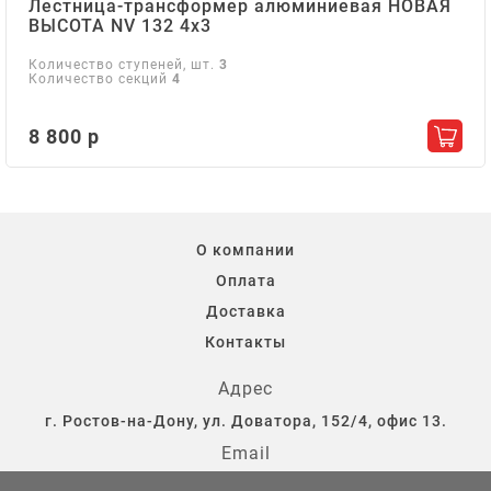
Лестница-трансформер алюминиевая НОВАЯ
ВЫСОТА NV 132 4х3
Количество ступеней, шт.
3
Количество секций
4
8 800 р
Добав
О компании
Оплата
Доставка
Контакты
Адрес
г. Ростов-на-Дону, ул. Доватора, 152/4, офис 13.
Email
storostov@yandex.ru