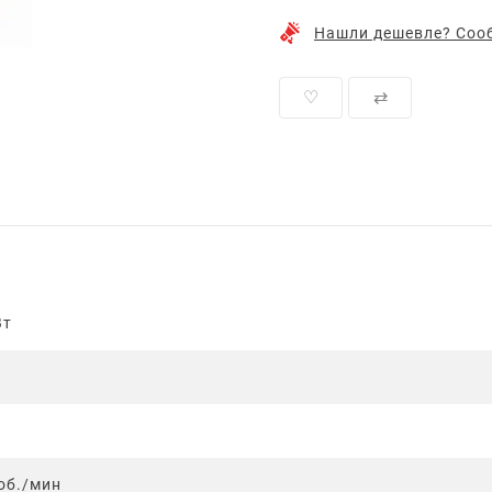
Нашли дешевле? Сооб
♡
⇄
Вт
об./мин