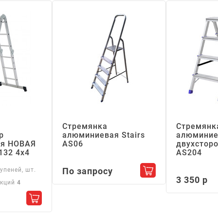
Стремянка
Стремянк
р
алюминиевая Stairs
алюминие
я НОВАЯ
АS06
двухсторо
132 4х4
АS204
По запросу
упеней, шт.
Добавить в корзин
3 350 р
екций
4
Добавить в корзину