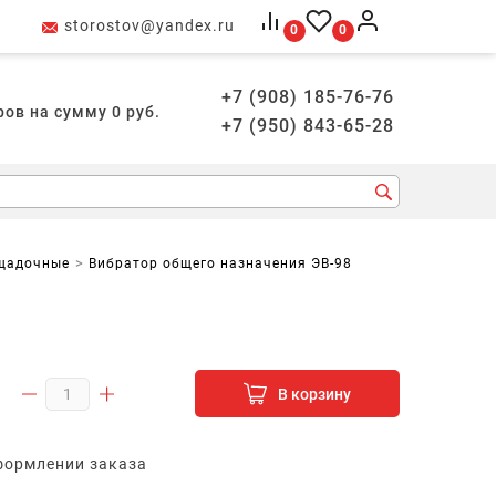
storostov@yandex.ru
0
0
+7 (908) 185-76-76
ров на сумму
0
руб.
+7 (950) 843-65-28
щадочные
Вибратор общего назначения ЭВ-98
В корзину
формлении заказа