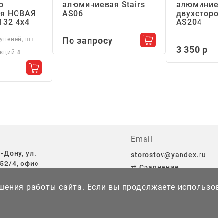
р
алюминиевая Stairs
алюминие
я НОВАЯ
АS06
двухсторо
132 4х4
АS204
По запросу
упеней, шт.
Добавить в корзин
3 350 р
екций
4
Добавить в корзину
Email
-Дону, ул.
storostov@yandex.ru
52/4, офис
⇄ Сравнение
♡ Избранное
чшения работы сайта. Если вы продолжаете использов
той.
Политика конфиденциальности
и
Правила использования 