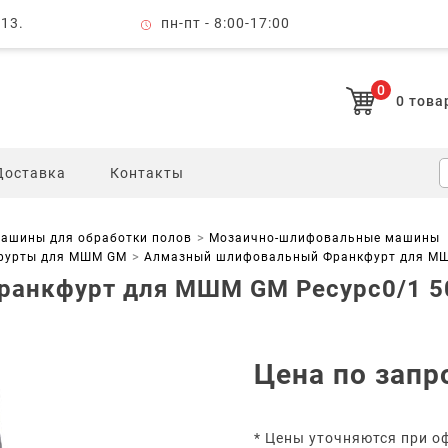
 13.
пн-пт - 8:00-17:00
0
0
това
Доставка
Контакты
ашины для обработки полов
Мозаично-шлифовальные машины
фурты для МШМ GM
Алмазный шлифовальный Франкфурт для МШ
анкфурт для МШМ GM Ресурс0/1 5
Цена по запр
* Цены уточняются при о