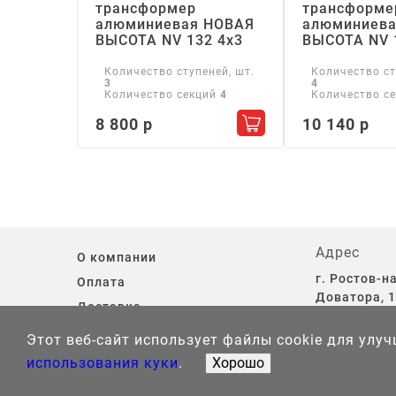
трансформер
трансформе
алюминиевая НОВАЯ
алюминиева
ВЫСОТА NV 132 4х3
ВЫСОТА NV 
Количество ступеней, шт.
Количество ст
3
4
Количество секций
4
Количество с
8 800 р
10 140 р
Добавить в корзину
Адрес
О компании
г. Ростов-на
Оплата
Доватора, 1
Доставка
13.
Контакты
Этот веб-сайт использует файлы cookie для улу
использования куки
.
Хорошо
Информация на сайте не является публичной офер