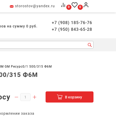
storostov@yandex.ru
0
0
+7 (908) 185-76-76
ров на сумму
0
руб.
+7 (950) 843-65-28
М GM Ресурс0/1 500/315 Ф6М
00/315 Ф6М
осу
В корзину
формлении заказа