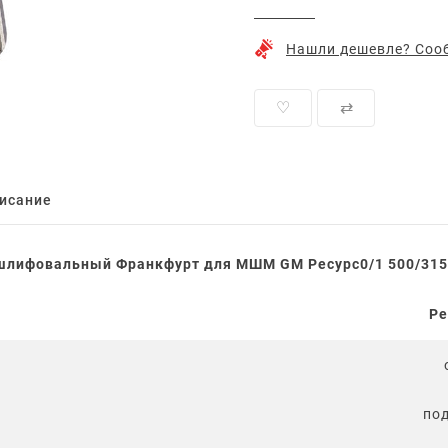
Нашли дешевле? Сооб
♡
⇄
исание
 шлифовальный Франкфурт для МШМ GM Ресурс0/1 500/31
Ре
под