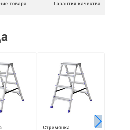
чие товара
Гарантия качества
ца
а
Стремянка
Стремя