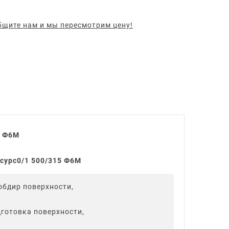
щите нам и мы пересмотрим цену!
5 Ф6М
сурс0/1 500/315 Ф6М
обдир поверхности,
готовка поверхности,