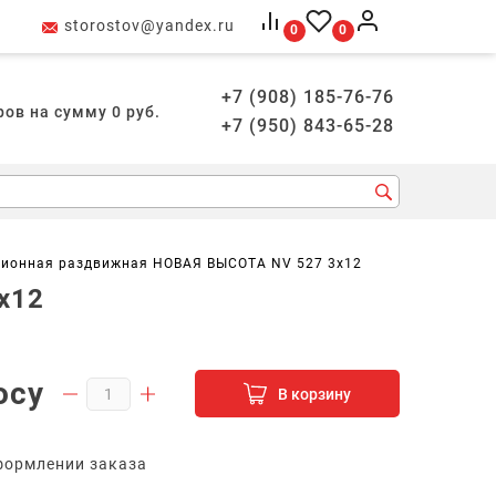
storostov@yandex.ru
0
0
+7 (908) 185-76-76
ров на сумму
0
руб.
+7 (950) 843-65-28
ционная раздвижная НОВАЯ ВЫСОТА NV 527 3х12
х12
осу
В корзину
формлении заказа