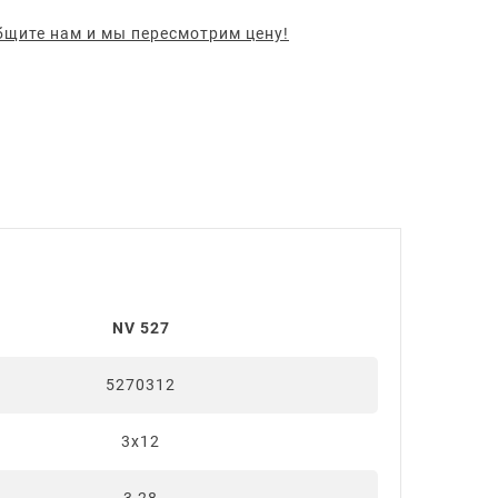
щите нам и мы пересмотрим цену!
NV 527
5270312
3х12