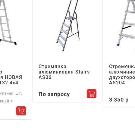
Стремянка
Стремянк
р
алюминиевая Stairs
алюминие
я НОВАЯ
АS06
двухсторо
132 4х4
АS204
По запросу
упеней, шт.
Добавить в корзин
3 350 р
екций
4
Добавить в корзину