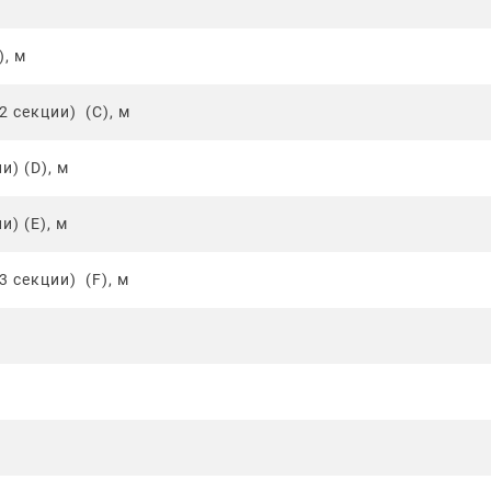
, м
 секции) (C), м
) (D), м
) (E), м
 секции) (F), м