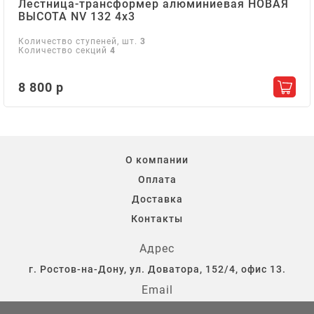
Лестница-трансформер алюминиевая НОВАЯ
ВЫСОТА NV 132 4х3
Количество ступеней, шт.
3
Количество секций
4
8 800 р
Добав
О компании
Оплата
Доставка
Контакты
Адрес
г. Ростов-на-Дону, ул. Доватора, 152/4, офис 13.
Email
storostov@yandex.ru