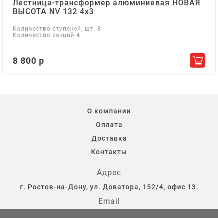
Лестница-трансформер алюминиевая НОВАЯ
ВЫСОТА NV 132 4х3
Количество ступеней, шт.
3
Количество секций
4
8 800 р
Добав
О компании
Оплата
Доставка
Контакты
Адрес
г. Ростов-на-Дону, ул. Доватора, 152/4, офис 13.
Email
storostov@yandex.ru