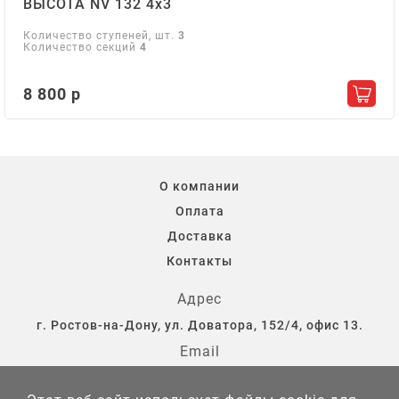
ВЫСОТА NV 132 4х3
Количество ступеней, шт.
3
Количество секций
4
8 800 р
Добав
О компании
Оплата
Доставка
Контакты
Адрес
г. Ростов-на-Дону, ул. Доватора, 152/4, офис 13.
Email
storostov@yandex.ru