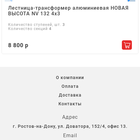
Лестница-трансформер алюминиевая НОВАЯ
ВЫСОТА NV 132 4х3
Количество ступеней, шт.
3
Количество секций
4
8 800 р
Добав
О компании
Оплата
Доставка
Контакты
Адрес
г. Ростов-на-Дону, ул. Доватора, 152/4, офис 13.
Email