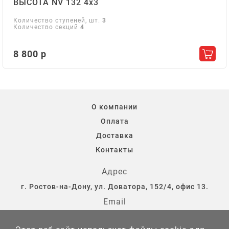
ВЫСОТА NV 132 4х3
Количество ступеней, шт.
3
Количество секций
4
8 800 р
Добав
О компании
Оплата
Доставка
Контакты
Адрес
г. Ростов-на-Дону, ул. Доватора, 152/4, офис 13.
Email
storostov@yandex.ru