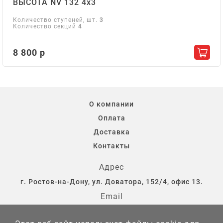
ВЫСОТА NV 132 4х3
Количество ступеней, шт.
3
Количество секций
4
8 800 р
Добав
О компании
Оплата
Доставка
Контакты
Адрес
г. Ростов-на-Дону, ул. Доватора, 152/4, офис 13.
Email
storostov@yandex.ru