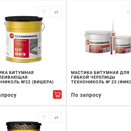
♡
⇄
♡
ИКА БИТУМНАЯ
МАСТИКА БИТУМНАЯ ДЛЯ
ЛЕИВАЮЩАЯ
ГИБКОЙ ЧЕРЕПИЦЫ
ОНИКОЛЬ №22 (ВИШЕРА)
ТЕХНОНИКОЛЬ № 23 (ФИК
апросу
По запросу
Добавить в корзину
♡
⇄