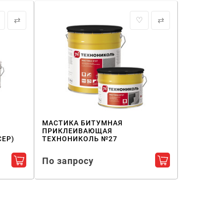
⇄
♡
⇄
МАСТИКА БИТУМНАЯ
ПРИКЛЕИВАЮЩАЯ
СЕР)
ТЕХНОНИКОЛЬ №27
По запросу
Добавить в корзину
Добавить в кор