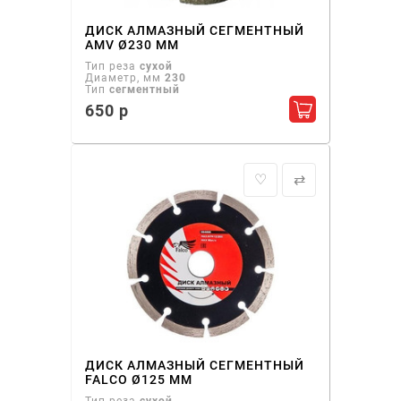
ДИСК АЛМАЗНЫЙ СЕГМЕНТНЫЙ
AMV Ø230 ММ
Тип реза
сухой
Диаметр, мм
230
Тип
сегментный
650 р
Добавить в ко
♡
⇄
ДИСК АЛМАЗНЫЙ СЕГМЕНТНЫЙ
FALCO Ø125 ММ