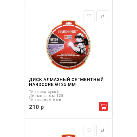
♡
⇄
ДИСК АЛМАЗНЫЙ СЕГМЕНТНЫЙ
HARDCORE Ø125 ММ
Тип реза
сухой
Диаметр, мм
125
Тип
сегментный
210 р
Добавить в ко
♡
⇄