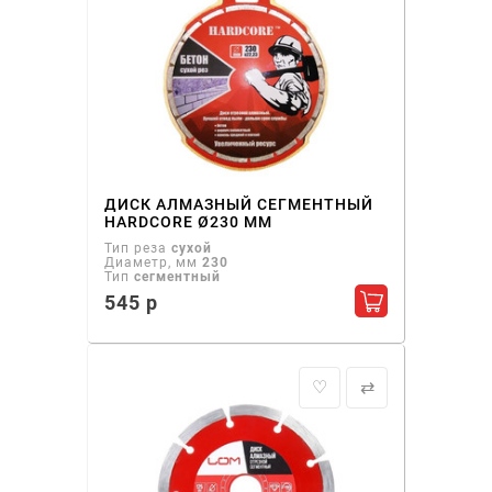
ДИСК АЛМАЗНЫЙ СЕГМЕНТНЫЙ
HARDCORE Ø230 ММ
Тип реза
сухой
Диаметр, мм
230
Тип
сегментный
545 р
Добавить в ко
♡
⇄