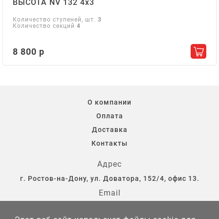
ВЫСОТА NV 132 4х3
Количество ступеней, шт.
3
Количество секций
4
8 800 р
Добав
О компании
Оплата
Доставка
Контакты
Адрес
г. Ростов-на-Дону, ул. Доватора, 152/4, офис 13.
Email
storostov@yandex.ru