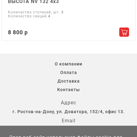
ВЫСОТА NV 132 4х3
Количество ступеней, шт.
3
Количество секций
4
8 800 р
Добав
О компании
Оплата
Доставка
Контакты
Адрес
г. Ростов-на-Дону, ул. Доватора, 152/4, офис 13.
Email
storostov@yandex.ru