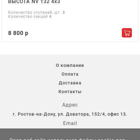
ВЫСОТА NV 132 4х3
Количество ступеней, шт.
3
Количество секций
4
8 800 р
Добав
О компании
Оплата
Доставка
Контакты
Адрес
г. Ростов-на-Дону, ул. Доватора, 152/4, офис 13.
Email
storostov@yandex.ru