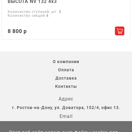
ВЫСОТА NV 132 4х3
Количество ступеней, шт.
3
Количество секций
4
8 800 р
Добав
О компании
Оплата
Доставка
Контакты
Адрес
г. Ростов-на-Дону, ул. Доватора, 152/4, офис 13.
Email
storostov@yandex.ru