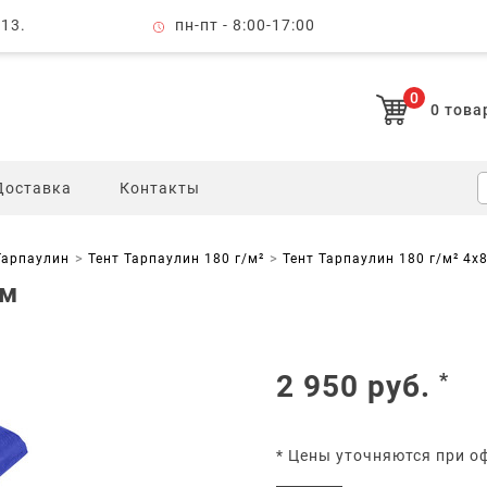
 13.
пн-пт - 8:00-17:00
0
0
това
Доставка
Контакты
Тарпаулин
Тент Тарпаулин 180 г/м²
Тент Тарпаулин 180 г/м² 4х
 м
2 950
руб.
*
* Цены уточняются при о