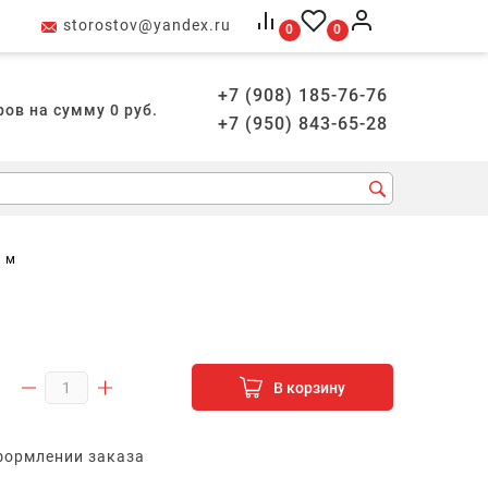
storostov@yandex.ru
0
0
+7 (908) 185-76-76
ров на сумму
0
руб.
+7 (950) 843-65-28
8 м
В корзину
формлении заказа