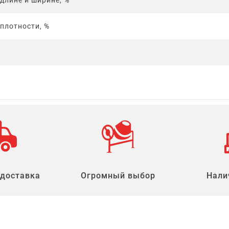
длине и ширине, %
плотности, %
 доставка
Огромный выбор
Нали