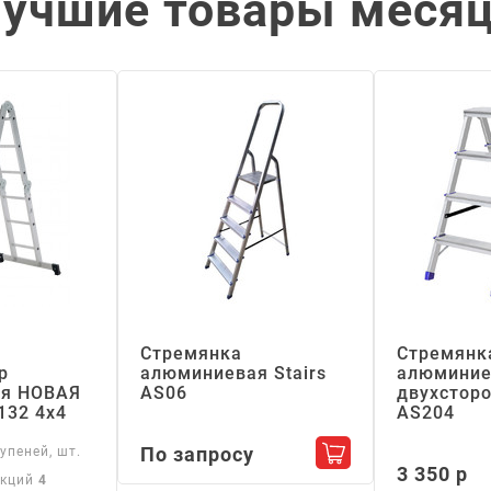
учшие товары меся
Стремянка
Стремянк
р
алюминиевая Stairs
алюминие
я НОВАЯ
АS06
двухсторо
132 4х4
АS204
По запросу
упеней, шт.
Добавить в корзин
3 350 р
екций
4