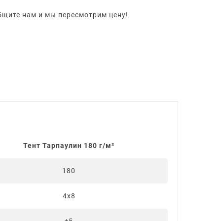
щите нам и мы пересмотрим цену!
Тент Тарпаулин 180 г/м²
180
4х8