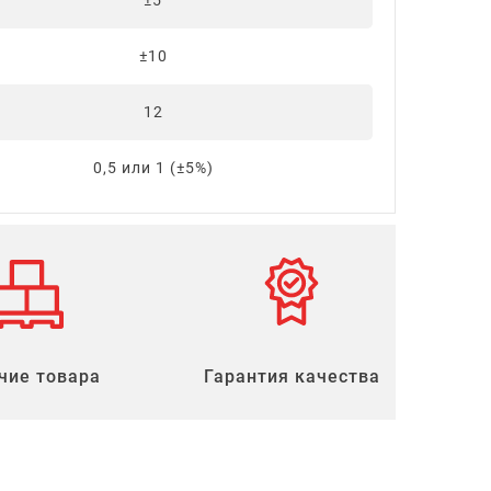
±5
±10
12
0,5 или 1 (±5%)
чие товара
Гарантия качества