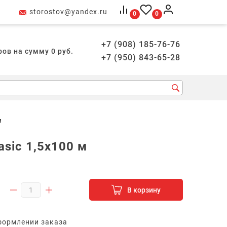
storostov@yandex.ru
0
0
+7 (908) 185-76-76
ров на сумму
0
руб.
+7 (950) 843-65-28
я
sic 1,5х100 м
В корзину
формлении заказа