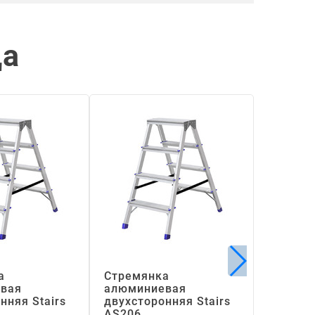
ца
а
Стремянка
Стремя
вая
алюминиевая
алюмин
нняя Stairs
двухсторонняя Stairs
Высота
АS206
ступен