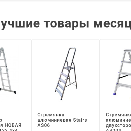
учшие товары меся
Стремянка
Стремянк
р
алюминиевая Stairs
алюминие
я НОВАЯ
АS06
двухсторо
132 4х4
АS204