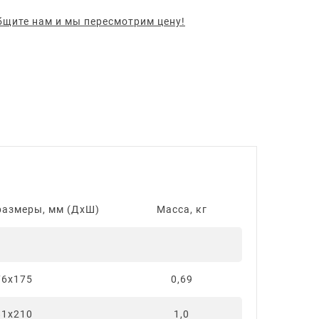
щите нам и мы пересмотрим цену!
размеры, мм (ДхШ)
Масса, кг
76х175
0,69
81х210
1,0