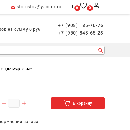
storostov@yandex.ru
0
0
+7 (908) 185-76-76
ров на сумму
0
руб.
+7 (950) 843-65-28
вающие муфтовые
В корзину
формлении заказа