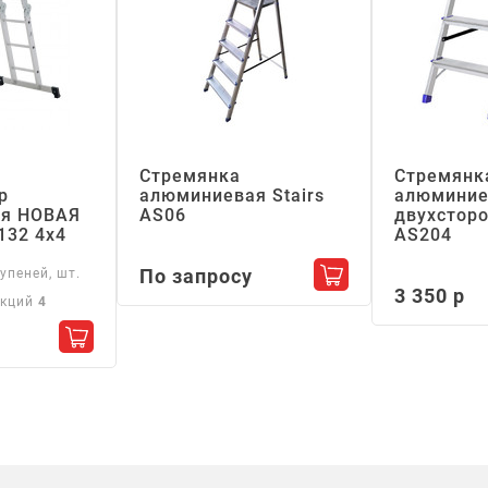
Стремянка
Стремянк
р
алюминиевая Stairs
алюминие
я НОВАЯ
АS06
двухсторо
132 4х4
АS204
По запросу
упеней, шт.
Добавить в корзин
3 350 р
екций
4
Добавить в корзину