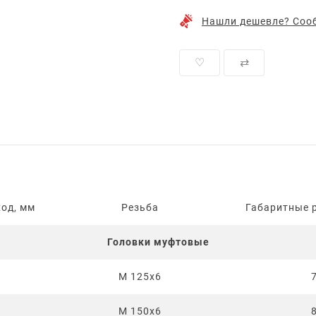
Нашли дешевле? Сооб
♡
⇄
од, мм
Резьба
Габаритные 
Головки муфтовые
М 125х6
М 150х6