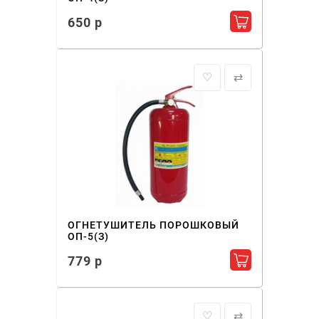
650 р
Добавить в ко
♡
⇄
ОГНЕТУШИТЕЛЬ ПОРОШКОВЫЙ
ОП-5(З)
779 р
Добавить в ко
♡
⇄