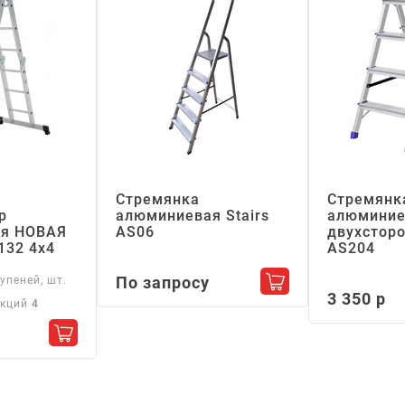
Стремянка
Стремянк
р
алюминиевая Stairs
алюминие
я НОВАЯ
АS06
двухсторо
132 4х4
АS204
По запросу
упеней, шт.
Добавить в корзин
3 350 р
екций
4
Добавить в корзину