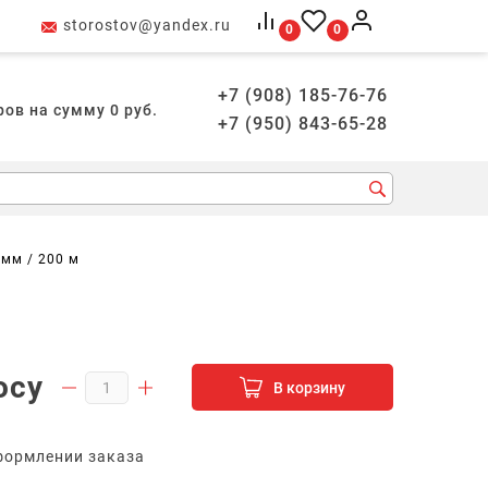
storostov@yandex.ru
0
0
+7 (908) 185-76-76
ров на сумму
0
руб.
+7 (950) 843-65-28
мм / 200 м
осу
В корзину
формлении заказа