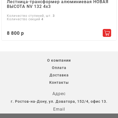
Лестница-трансформер алюминиевая НОВАЯ
ВЫСОТА NV 132 4х3
Количество ступеней, шт.
3
Количество секций
4
8 800 р
Добав
О компании
Оплата
Доставка
Контакты
Адрес
г. Ростов-на-Дону, ул. Доватора, 152/4, офис 13.
Email
storostov@yandex.ru