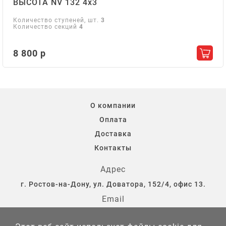
ВЫСОТА NV 132 4х3
Количество ступеней, шт.
3
Количество секций
4
8 800 р
Добав
О компании
Оплата
Доставка
Контакты
Адрес
г. Ростов-на-Дону, ул. Доватора, 152/4, офис 13.
Email
storostov@yandex.ru