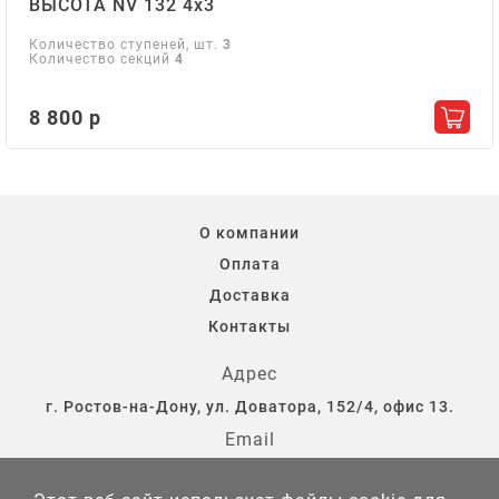
ВЫСОТА NV 132 4х3
Количество ступеней, шт.
3
Количество секций
4
8 800 р
Добав
О компании
Оплата
Доставка
Контакты
Адрес
г. Ростов-на-Дону, ул. Доватора, 152/4, офис 13.
Email
storostov@yandex.ru