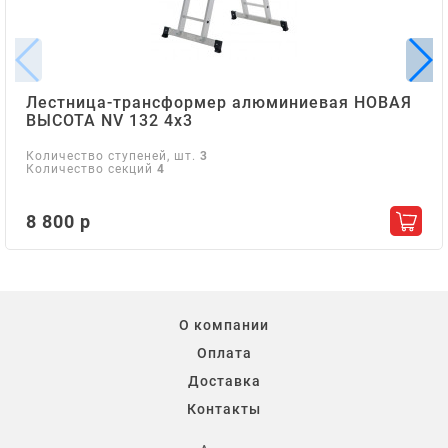
Лестница-трансформер алюминиевая НОВАЯ
ВЫСОТА NV 132 4х3
Количество ступеней, шт.
3
Количество секций
4
8 800 р
Добав
О компании
Оплата
Доставка
Контакты