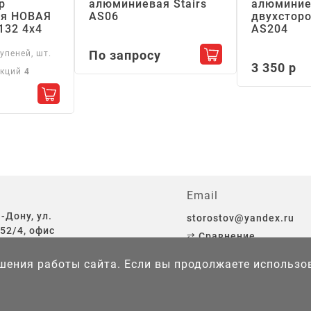
р
алюминиевая Stairs
алюминие
я НОВАЯ
АS06
двухсторо
132 4х4
АS204
По запросу
упеней, шт.
Добавить в корзин
3 350 р
екций
4
Добавить в корзину
Email
-Дону, ул.
storostov@yandex.ru
52/4, офис
⇄ Сравнение
♡ Избранное
чшения работы сайта. Если вы продолжаете использов
той.
Политика конфиденциальности
и
Правила использования 