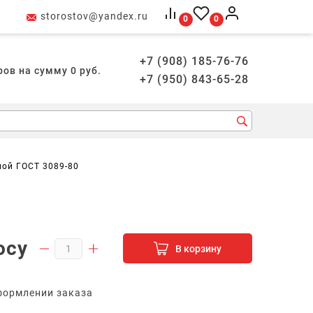
storostov@yandex.ru
0
0
+7 (908) 185-76-76
ров на сумму
0
руб.
+7 (950) 843-65-28
ной ГОСТ 3089-80
осу
В корзину
формлении заказа