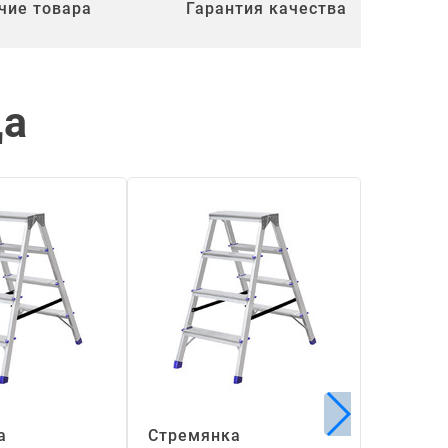
чие товара
Гарантия качества
ца
а
Стремянка
Стремя