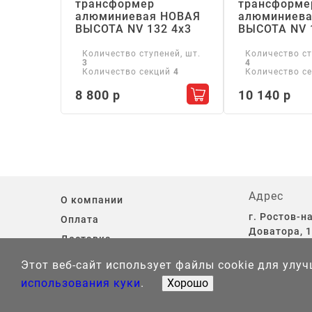
трансформер
трансформе
алюминиевая НОВАЯ
алюминиева
ВЫСОТА NV 132 4х3
ВЫСОТА NV 
Количество ступеней, шт.
Количество ст
3
4
Количество секций
4
Количество с
8 800 р
10 140 р
Добавить в корзину
Адрес
О компании
г. Ростов-на
Оплата
Доватора, 1
Доставка
13.
Контакты
Этот веб-сайт использует файлы cookie для улу
использования куки
.
Хорошо
Информация на сайте не является публичной офер