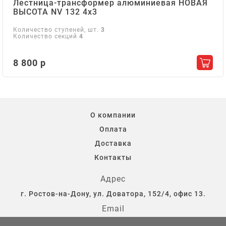
Лестница-трансформер алюминиевая НОВАЯ
ВЫСОТА NV 132 4х3
Количество ступеней, шт.
3
Количество секций
4
8 800 р
Добав
О компании
Оплата
Доставка
Контакты
Адрес
г. Ростов-на-Дону, ул. Доватора, 152/4, офис 13.
Email
storostov@yandex.ru