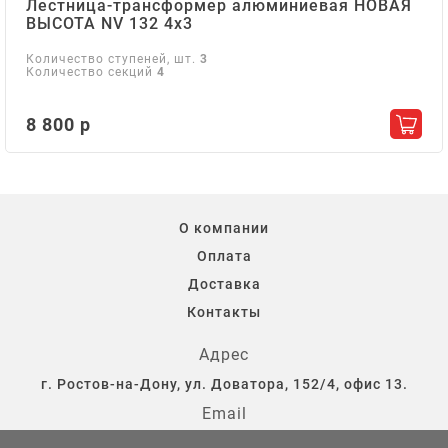
Лестница-трансформер алюминиевая НОВАЯ
ВЫСОТА NV 132 4х3
Количество ступеней, шт.
3
Количество секций
4
8 800 р
Добав
О компании
Оплата
Доставка
Контакты
Адрес
г. Ростов-на-Дону, ул. Доватора, 152/4, офис 13.
Email
storostov@yandex.ru