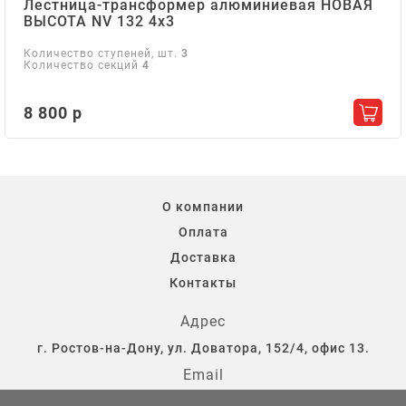
Лестница-трансформер алюминиевая НОВАЯ
ВЫСОТА NV 132 4х3
Количество ступеней, шт.
3
Количество секций
4
8 800 р
Добав
О компании
Оплата
Доставка
Контакты
Адрес
г. Ростов-на-Дону, ул. Доватора, 152/4, офис 13.
Email
storostov@yandex.ru